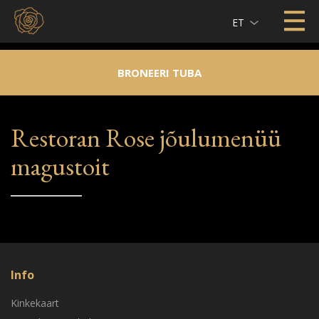
ET
BRONEERI TUBA
Restoran Rose jõulumenüü
magustoit
Info
Kinkekaart